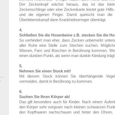
Der Zeckenkopf wächst heraus, das ist das klei
Zeckenschlinge oder eine Zeckenkarte leistet gute Hilfe
und die eigenen Finger. Damit quetscht man die 
Überlebenskampf dann Krankheitserreger überträgt.
4.
Schließen Sie die Hosenbeine z.B. stecken Sie die Ho
So verhindert man eher, dass Zecken unbemerkt unters
aller Ruhe eine Stelle zum Stechen suchen. Möglichs
Wiesen, Farn und Büschen in Berührung kommen. Wer h
einen dunklen Punkt, als wenn man dunkle Kleidung trägt
5.
Nehmen Sie einen Stock mit!
Mit diesem Stock können Sie überhängende Veget
vermeiden, damit in Berührung zu kommen.
?
6.
Suchen Sie Ihren Körper ab!
Das gilt besonders auch für Kinder. Nach einem Aufenth
den Körper sehr sorgsam nach kleinen schwarzen Pun
den Kopfhaaren nachschauen und hinter den Ohren, i