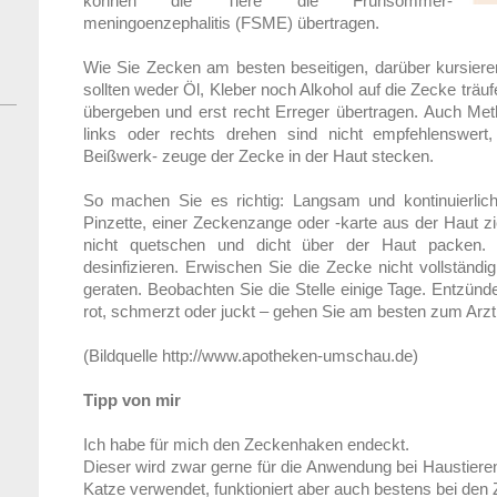
können die Tiere die Frühsommer-
meningoenzephalitis (FSME) übertragen.
Wie Sie Zecken am besten beseitigen, darüber kursiere
sollten weder Öl, Kleber noch Alkohol auf die Zecke träu
übergeben und erst recht Erreger übertragen. Auch Met
links oder rechts drehen sind nicht empfehlenswert,
Beißwerk- zeuge der Zecke in der Haut stecken.
So machen Sie es richtig: Langsam und kontinuierlic
Pinzette, einer Zeckenzange oder -karte aus der Haut z
nicht quetschen und dicht über der Haut packen. An
desinfizieren. Erwischen Sie die Zecke nicht vollständi
geraten. Beobachten Sie die Stelle einige Tage. Entzünde
rot, schmerzt oder juckt – gehen Sie am besten zum Arzt
(Bildquelle http://www.apotheken-umschau.de)
Tipp von mir
Ich habe für mich den Zeckenhaken endeckt.
Dieser wird zwar gerne für die Anwendung bei Haustiere
Katze verwendet, funktioniert aber auch bestens bei den 