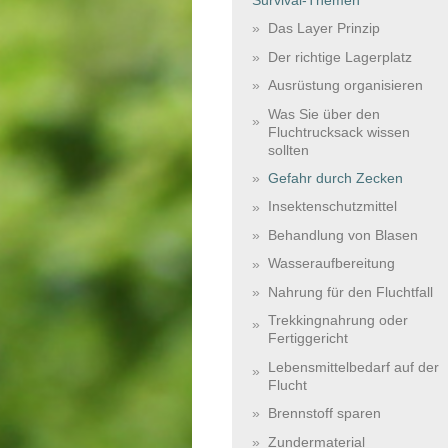
Das Layer Prinzip
Der richtige Lagerplatz
Ausrüstung organisieren
Was Sie über den
Fluchtrucksack wissen
sollten
Gefahr durch Zecken
Insektenschutzmittel
Behandlung von Blasen
Wasseraufbereitung
Nahrung für den Fluchtfall
Trekkingnahrung oder
Fertiggericht
Lebensmittelbedarf auf der
Flucht
Brennstoff sparen
Zundermaterial