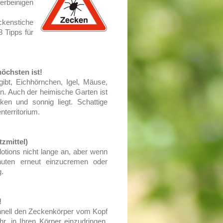
erbeinigen
kenstiche
8 Tipps für
öchsten ist!
gibt, Eichhörnchen, Igel, Mäuse,
en. Auch der heimische Garten ist
ken und sonnig liegt. Schattige
territorium.
zmittel)
otions nicht lange an, aber wenn
uten erneut einzucremen oder
g.
!
chnell den Zeckenkörper vom Kopf
r, in Ihren Körper einzudringen.