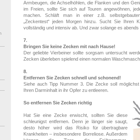
Armbeugen, die Achselhöhlen, die Flanken und den Geni
im Freien, sollte Sie sich auf Touren angewöhnen, je
machen. Schläft man in einer z.B. selbstgebaute
„Zeckentest“ jeden Morgen hinzu. Sucht Sie Ihren K
vollständig und intensiv ab. Und zwar solange es abends n
n
7.
Bringen Sie keine Zecken mit nach Hause!
Der geliebte Vierbeiner sollte sorgsam untersucht werden
Zecken überleben spielend einen normalen Waschmaschi
8.
Entfernen Sie Zecken schnell und schonend!
Siehe auch Tipp Nummer 3. Die Zecke soll möglichst
Ihren Darminhalt in ihr Opfer zu entleeren.
So entfernen Sie Zecken richtig
Hat Sie eine Zecke erwischt, sollten Sie diese
schleunigst entfernen. Denn je länger sie saugt,
desto höher wird das Risiko für übertragbare
Krankheiten – insbesondere Borreliose. Außerdem