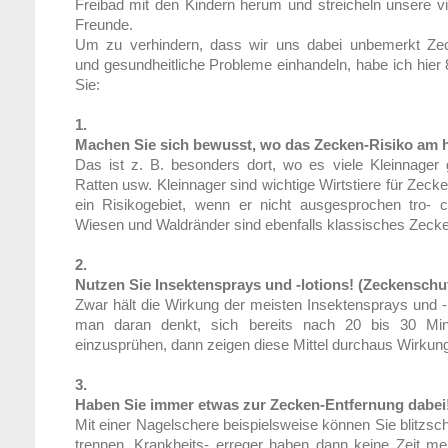
Freibad mit den Kindern herum und streicheln unsere vi
Freunde.
Um zu verhindern, dass wir uns dabei unbemerkt Zec
und gesundheitliche Probleme einhandeln, habe ich hier 
Sie:
1.
Machen Sie sich bewusst, wo das Zecken-Risiko am h
Das ist z. B. besonders dort, wo es viele Kleinnager 
Ratten usw. Kleinnager sind wichtige Wirtstiere für Zeck
ein Risikogebiet, wenn er nicht ausgesprochen tro- c
Wiesen und Waldränder sind ebenfalls klassisches Zecken
2.
Nutzen Sie Insektensprays und -lotions! (Zeckenschut
Zwar hält die Wirkung der meisten Insektensprays und -l
man daran denkt, sich bereits nach 20 bis 30 Min
einzusprühen, dann zeigen diese Mittel durchaus Wirkun
3.
Haben Sie immer etwas zur Zecken-Entfernung dabei
Mit einer Nagelschere beispielsweise können Sie blitzs
trennen, Krankheits- erreger haben dann keine Zeit meh