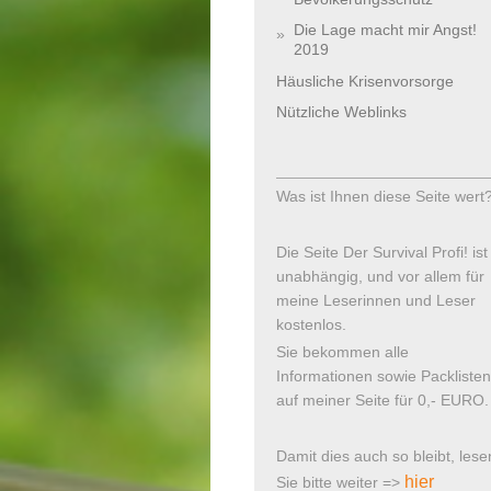
Die Lage macht mir Angst!
2019
Häusliche Krisenvorsorge
Nützliche Weblinks
Was ist Ihnen diese Seite wert
Die Seite Der Survival Profi! ist
unabhängig, und vor allem für
meine Leserinnen und Leser
kostenlos.
Sie bekommen alle
Informationen sowie Packlisten
auf meiner Seite für 0,- EURO.
Damit dies auch so bleibt, lese
hier
Sie bitte weiter =>